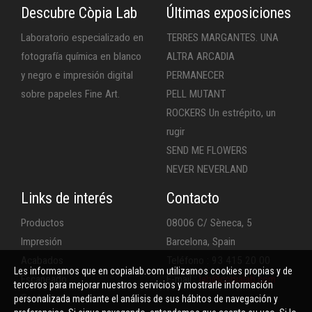
Descubre Còpia Lab
Últimas exposiciones
Laboratorio especializado en
TERRES MARGANTES. UNA
fotografía química en blanco
ALTRA ARCADIA
y negro e impresión digital
PERMANECER
sobre papeles Fine Art.
PELL MUTANT
ROCKERS Un estrépito, un
rugir
SEND ME FLOWERS
NEVER NEVERLAND
Links de interés
Contacto
Productos
08006 C/ Sèneca, 5
Impresión
Barcelona, Spain
Acabados
Teléfono : 93 415 20 00
Les informamos que en copialab.com utilizamos cookies propias y de
Escaneado
E-mail :
lab@copialab.com
terceros para mejorar nuestros servicios y mostrarle información
Contactar
personalizada mediante el análisis de sus hábitos de navegación y