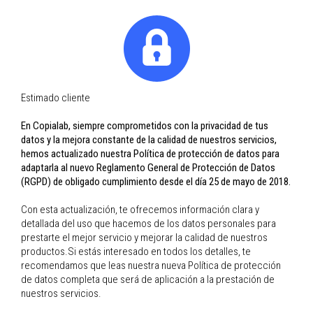
Certified Studio by
Hahnemühle
DIGIgraphie by Epson
lab@copialab.com
Contactar
Tarifes 2026
Estimado cliente
En Copialab, siempre comprometidos con la privacidad de tus
datos y la mejora constante de la calidad de nuestros servicios,
hemos actualizado nuestra Política de protección de datos para
adaptarla al nuevo Reglamento General de Protección de Datos
PIDE TUS
(RGPD) de obligado cumplimiento desde el día 25 de mayo de 2018.
COPIAS
ONLINE
Con esta actualización, te ofrecemos información clara y
detallada del uso que hacemos de los datos personales para
prestarte el mejor servicio y mejorar la calidad de nuestros
productos.Si estás interesado en todos los detalles, te
EDITOR
recomendamos que leas nuestra nueva Política de protección
COPIABOOKS
de datos completa que será de aplicación a la prestación de
ONLINE
nuestros servicios.