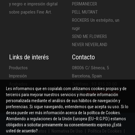
y negro e impresión digital
PERMANECER
sobre papeles Fine Art.
PELL MUTANT
ROCKERS Un estrépito, un
rugir
SEND ME FLOWERS
NEVER NEVERLAND
Links de interés
Contacto
Productos
08006 C/ Sèneca, 5
Impresión
Barcelona, Spain
Acabados
Teléfono : 93 415 20 00
Les informamos que en copialab.com utilizamos cookies propias y de
Escaneado
E-mail :
lab@copialab.com
terceros para mejorar nuestros servicios y mostrarle información
Contactar
personalizada mediante el análisis de sus hábitos de navegación y
preferencias. Si sigue navegando, entendemos que acepta su uso. Si lo
Copias online
desea puede ver más información acerca de la política de Cookies.
Atendiendo a regulaciones de la Unión Europea (EU–R.G.P.D.) estamos
obligados a solicitar previamente su consentimiento expreso ¿Está
© 2016 Còpia Lab. Todos los derechos reservados |
Política De
usted de acuerdo?
Protección De Datos
|
Normativa De Uso
|
Política De Cookies
|