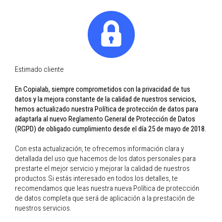
Certified Studio by
Hahnemühle
DIGIgraphie by Epson
lab@copialab.com
Contactar
Tarifes 2026
Estimado cliente
En Copialab, siempre comprometidos con la privacidad de tus
datos y la mejora constante de la calidad de nuestros servicios,
hemos actualizado nuestra Política de protección de datos para
adaptarla al nuevo Reglamento General de Protección de Datos
PIDE TUS
(RGPD) de obligado cumplimiento desde el día 25 de mayo de 2018.
COPIAS
ONLINE
Con esta actualización, te ofrecemos información clara y
detallada del uso que hacemos de los datos personales para
prestarte el mejor servicio y mejorar la calidad de nuestros
productos.Si estás interesado en todos los detalles, te
EDITOR
recomendamos que leas nuestra nueva Política de protección
COPIABOOKS
de datos completa que será de aplicación a la prestación de
ONLINE
nuestros servicios.