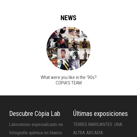
NEWS
What were you like in the '90s?
COPIA'S TEAM
Descubre Còpia Lab
Últimas exposiciones
Laboratorio especializado en
TERRES MARGANTES. UNA
fotografía química en blanco
ALTRA ARCADIA