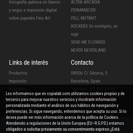
fotografía química en blanco
ALTRA ARCADIA
y negro e impresión digital
PERMANECER
sobre papeles Fine Art.
PELL MUTANT
ROCKERS Un estrépito, un
rugir
SEND ME FLOWERS
NEVER NEVERLAND
Links de interés
Contacto
Productos
08006 C/ Sèneca, 5
Impresión
Barcelona, Spain
Acabados
Teléfono : 93 415 20 00
Les informamos que en copialab.com utilizamos cookies propias y de
Escaneado
E-mail :
lab@copialab.com
terceros para mejorar nuestros servicios y mostrarle información
Contactar
personalizada mediante el análisis de sus hábitos de navegación y
preferencias. Si sigue navegando, entendemos que acepta su uso. Si lo
Copias online
desea puede ver más información acerca de la política de Cookies.
Atendiendo a regulaciones de la Unión Europea (EU–R.G.P.D.) estamos
obligados a solicitar previamente su consentimiento expreso ¿Está
© 2016 Còpia Lab. Todos los derechos reservados |
Política De