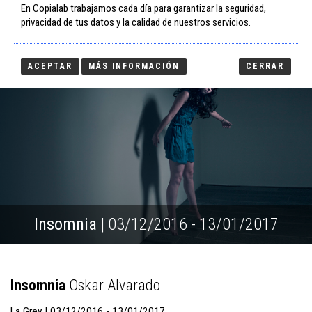
En Copialab trabajamos cada día para garantizar la seguridad,
Tog
privacidad de tus datos y la calidad de nuestros servicios.
nav
ACEPTAR
MÁS INFORMACIÓN
CERRAR
Insomnia
| 03/12/2016 - 13/01/2017
Insomnia
Oskar Alvarado
La Grey | 03/12/2016 - 13/01/2017