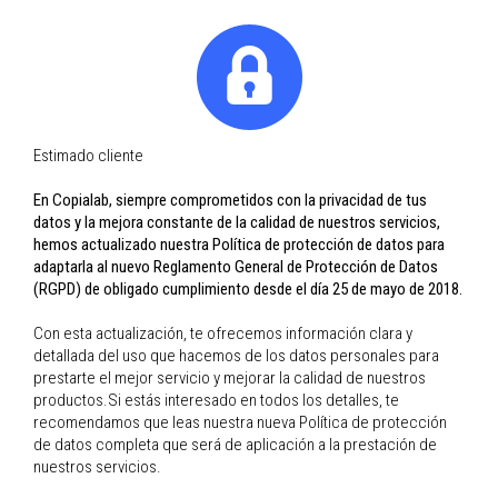
Certified Studio by
Hahnemühle
DIGIgraphie by Epson
lab@copialab.com
Contactar
Tarifes 2026
Estimado cliente
En Copialab, siempre comprometidos con la privacidad de tus
datos y la mejora constante de la calidad de nuestros servicios,
hemos actualizado nuestra Política de protección de datos para
adaptarla al nuevo Reglamento General de Protección de Datos
PIDE TUS
(RGPD) de obligado cumplimiento desde el día 25 de mayo de 2018.
COPIAS
ONLINE
Con esta actualización, te ofrecemos información clara y
detallada del uso que hacemos de los datos personales para
prestarte el mejor servicio y mejorar la calidad de nuestros
productos.Si estás interesado en todos los detalles, te
EDITOR
recomendamos que leas nuestra nueva Política de protección
COPIABOOKS
de datos completa que será de aplicación a la prestación de
ONLINE
nuestros servicios.