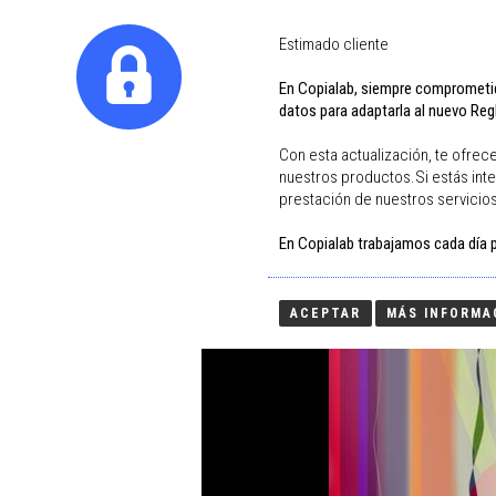
Certified Studio by
Hahnemühle
DIGIg
Estimado cliente
En Copialab, siempre comprometido
datos para adaptarla al nuevo Re
Con esta actualización, te ofrec
nuestros productos.Si estás int
prestación de nuestros servicio
(current)
HOME
COPIALAB
PRODUCTOS
En Copialab trabajamos cada día pa
ACEPTAR
MÁS INFORMA