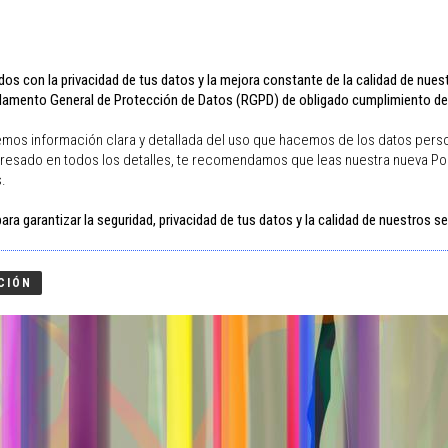
Facebook
Instagram
raphie by Epson
lab@copialab.com
Contactar
Tarifes 2026
s con la privacidad de tus datos y la mejora constante de la calidad de nues
glamento General de Protección de Datos (RGPD) de obligado cumplimiento des
emos información clara y detallada del uso que hacemos de los datos person
eresado en todos los detalles, te recomendamos que leas nuestra nueva Pol
s.
EXPOSICIONES
COPIABOOKS
CONTACTO
ra garantizar la seguridad, privacidad de tus datos y la calidad de nuestros se
CIÓN