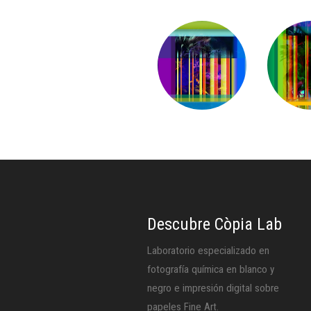
Descubre Còpia Lab
Laboratorio especializado en
fotografía química en blanco y
negro e impresión digital sobre
papeles Fine Art.