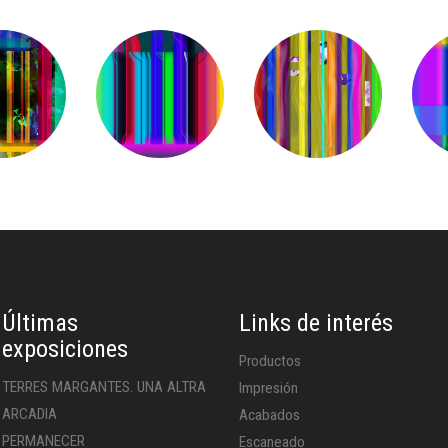
Últimas
Links de interés
exposiciones
Productos
TERRES MARGANTES. UNA ALTRA
Impresión
ARCADIA
Acabados
PERMANECER
Escaneado