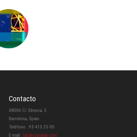
Contacto
08006 C/ Sèneca, 5
Barcelona, Spain
Teléfono : 93 415 20 00
E-mail :
lab@copialab.com